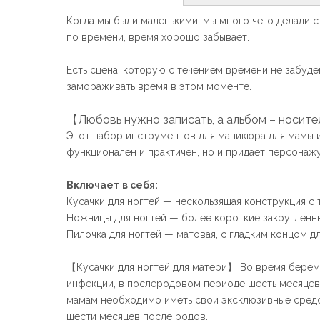
Когда мы были маленькими, мы много чего делали с
по времени, время хорошо забывает.
Есть сцена, которую с течением времени не забуд
замораживать время в этом моменте.
【Любовь нужно записать, а альбом – носит
Этот набор инструментов для маникюра для мамы и
функционален и практичен, но и придает персонаж
Включает в себя:
Кусачки для ногтей — нескользящая конструкция с 
Ножницы для ногтей — более короткие закругленны
Пилочка для ногтей — матовая, с гладким концом д
【Кусачки для ногтей для матери】 Во время береме
инфекции, в послеродовом периоде шесть месяцев
мамам необходимо иметь свои эксклюзивные средств
шести месяцев после родов.