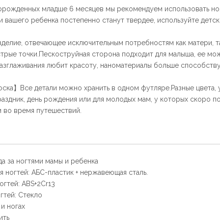
орожденных младше 6 месяцев мы рекомендуем использовать н
и вашего ребенка постепенно станут твердее, используйте детс
делие, отвечающее исключительным потребностям как матери, т
стрые точки.Пескоструйная сторона подходит для малыша, ее мо
 разглаживания любит красоту, наноматериалы больше способств
ска】Все детали можно хранить в одном футляре.Разные цвета, 
раздник, день рождения или для молодых мам, у которых скоро п
и во время путешествий.
да за ногтями мамы и ребенка
я ногтей: АБС-пластик + нержавеющая сталь.
огтей: ABS+2Cr13
гтей: Стекло
 и ногах
ить