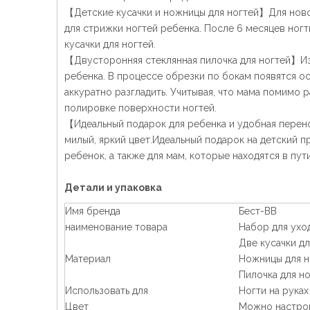
【Детские кусачки и ножницы для ногтей】Для нов
для стрижки ногтей ребенка. После 6 месяцев ногт
кусачки для ногтей.
【Двусторонняя стеклянная пилочка для ногтей】Из
ребенка. В процессе обрезки по бокам появятся о
аккуратно разгладить. Учитывая, что мама помимо
полировке поверхности ногтей.
【Идеальный подарок для ребенка и удобная перено
милый, яркий цвет.Идеальный подарок на детский п
ребенок, а также для мам, которые находятся в пут
Детали и упаковка
Имя бренда
Бест-BB
наименование товара
Набор для ухо
Две кусачки дл
Материал
Ножницы для н
Пилочка для но
Использовать для
Ногти на руках
Цвет
Можно настро