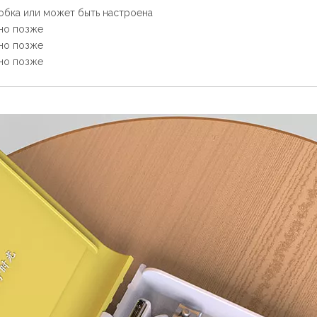
обка или может быть настроена
но позже
но позже
но позже