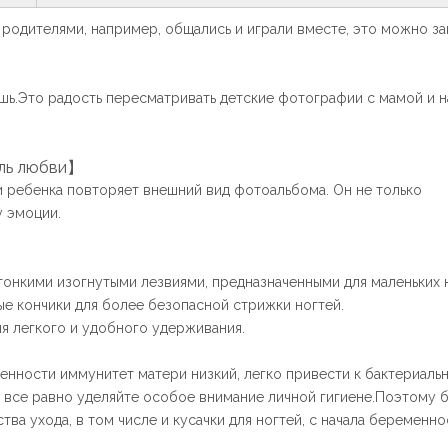
 родителями, например, общались и играли вместе, это можно за
2024-06-20
ешь.Это радость пересматривать детские фотографии с мамой и н
Представляем идеальный OEM-набор для ухода за новорожденными
Уход за новорожденным
Ух
ель любви】
требует правильных
со
 ребенка повторяет внешний вид фотоальбома. Он не только
инструментов,
об
у эмоции.
обеспечивающих его
упу
здоровье, комфорт и гигиен...
тонкими изогнутыми лезвиями, предназначенными для маленьких 
е кончики для более безопасной стрижки ногтей.
ля легкого и удобного удерживания.
нности иммунитет матери низкий, легко привести к бактериаль
 все равно уделяйте особое внимание личной гигиене.Поэтому
а ухода, в том числе и кусачки для ногтей, с начала беременно