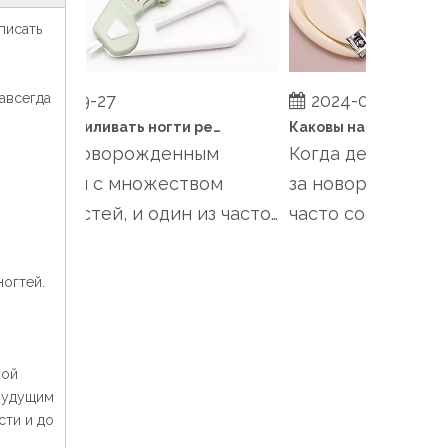
писать
2024-09-27
2024-09-24
авсегда
Когда подпиливать ногти ребенку?
од за новорожденным
Когда дело доходит 
пряжен с множеством
за новорожденным,
язанностей, и один из часто
часто сосредотачив
скаемых из виду аспекто...
кормлении, купании..
ногтей.
ной
 будущим
сти и до