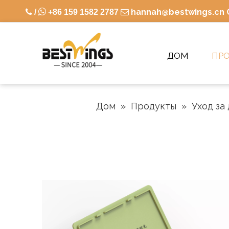

hannah@bestwings.cn

/
+86 159 1582 2787

ДОМ
ПР
Дом
»
Продукты
»
Уход за