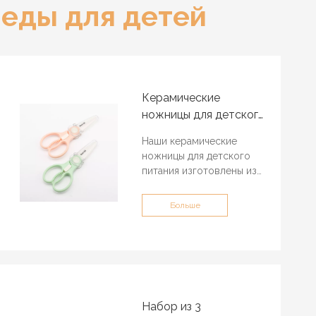
еды для детей
Керамические
ножницы для детского
питания
Наши керамические
ножницы для детского
питания изготовлены из
керамического
материала, экологически
Больше
чистого АБС-пластика и
безопасны, они также
оснащены
предохранительным
замком, чехлом для
ножниц и коробкой для
хранения.
Набор из 3