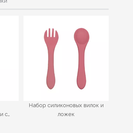
ики
з
Набор силиконовых вилок и
и с
ложек
ой