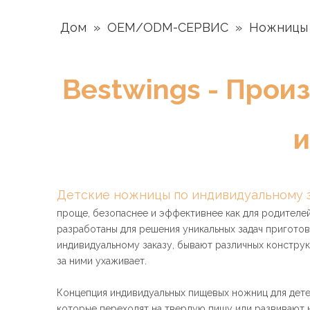
Дом
»
OEM/ODM-СЕРВИС
»
Ножницы 
Bestwings - Прои
и
Детские ножницы по индивидуальному з
проще, безопаснее и эффективнее как для родителей
разработаны для решения уникальных задач приготов
индивидуальному заказу, бывают различных конструк
за ними ухаживает.
Концепция индивидуальных пищевых ножниц для дете
которые переходят на твердую пищу или развивают 