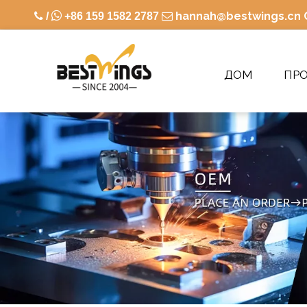

hannah@bestwings.cn

/
+86 159 1582 2787

ДОМ
ПР