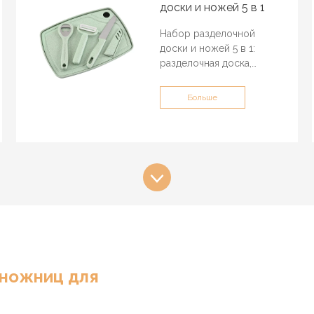
доски и ножей 5 в 1
Набор разделочной
доски и ножей 5 в 1:
разделочная доска,
кухонный нож,
овощечистка, открывалка
Больше
для бутылок можно
хранить прямо на
сервировочном подносе!
Расслабляющий походный
отдых начинается с
набора кухонных
разделочных досок,
которые очень легкие,
тонкие и удобные для
переноски.В этом
кухонном наборе есть
все необходимое для
 ножниц для
приготовления
еды.Возьмите их с собой
и весело проведите