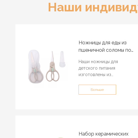
Наши индивид
Ножницы для еды из
пшеничной соломы по
индивидуальному
Наши ножницы для
заказу
детского питания
изготовлены из
материала пшеничной
соломы, экологически
Больше
чистого АБС-пластика и
безопасны, они также
оснащены
предохранительным
замком, чехлом для
ножниц и коробкой для
хранения.
Набор керамических