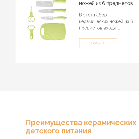
ножей из 6 предметов
В этот набор
керамических ножей из 6
предметов входят
кухонный нож,
универсальный нож, нож
Больше
для фруктов, терка,
кухонные ножницы и
разделочная доска,
которые используются на
кухне для приготовления
свежих блюд.
Преимущества керамических
детского питания