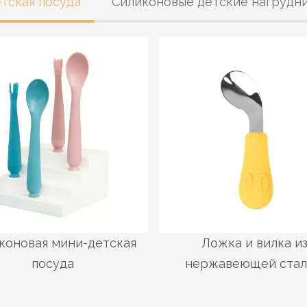
тская посуда
Силиконовые детские нагрудн
коновая мини-детская
Ложка и вилка и
посуда
нержавеющей стал
силиконовой ручк