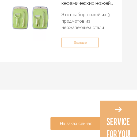
керамических ножей
из пшеничной соломы
Этот набор ножей из 3
предметов из
нержавеющей стали
включает в себя кухонный
нож, нож для очистки и
Больше
разделочную доску,
которые используются на
кухне для приготовления
свежих блюд.
На заказ сейчас!