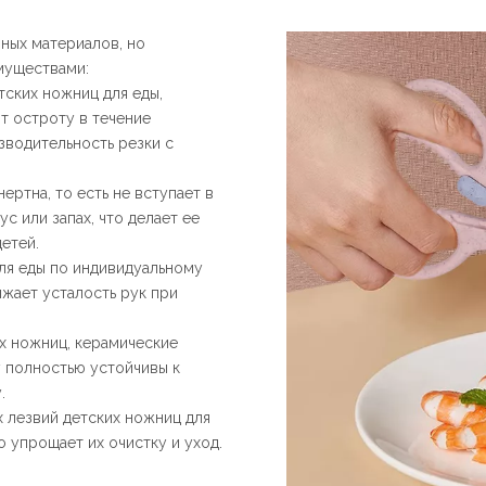
время в походе!
ных материалов, но
муществами:
тских ножниц для еды,
т остроту в течение
зводительность резки с
ертна, то есть не вступает в
с или запах, что делает ее
етей.
ля еды по индивидуальному
ижает усталость рук при
их ножниц, керамические
у полностью устойчивы к
.
х лезвий детских ножниц для
о упрощает их очистку и уход.