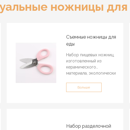
уальные ножницы для 
Съемные ножницы для
еды
Набор пищевых ножниц,
изготовленный из
керамического
материала, экологически
чистого АБС-пластика и
безопасного материала,
Больше
состоит из двух ножниц:
один для взрослых,
другой для детей,
готовьте еду с
удовольствием.
Набор разделочной