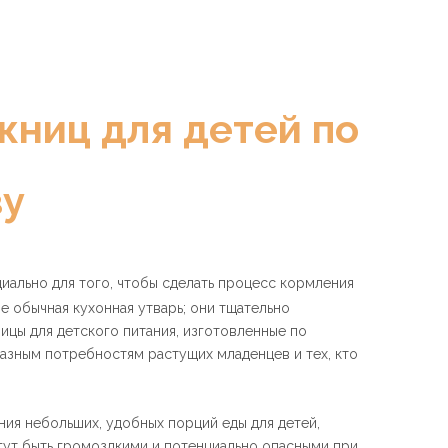
жниц для детей по
зу
ально для того, чтобы сделать процесс кормления
е обычная кухонная утварь; они тщательно
ицы для детского питания, изготовленные по
разным потребностям растущих младенцев и тех, кто
ия небольших, удобных порций еды для детей,
гут быть громоздкими и потенциально опасными при