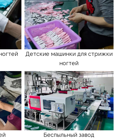
ногтей
Детские машинки для стрижки
ногтей
ей
Беспыльный завод