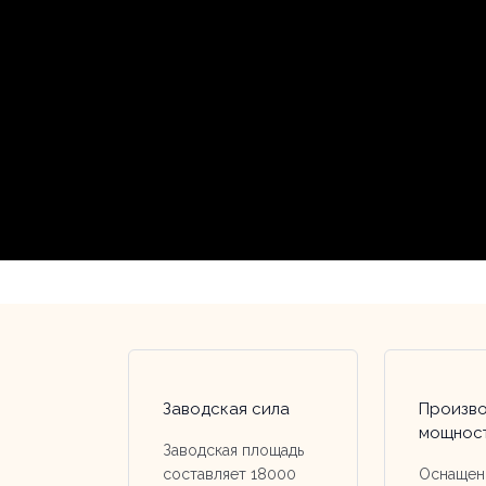
Заводская сила
Произво
мощнос
Заводская площадь
составляет 18000
Оснащен