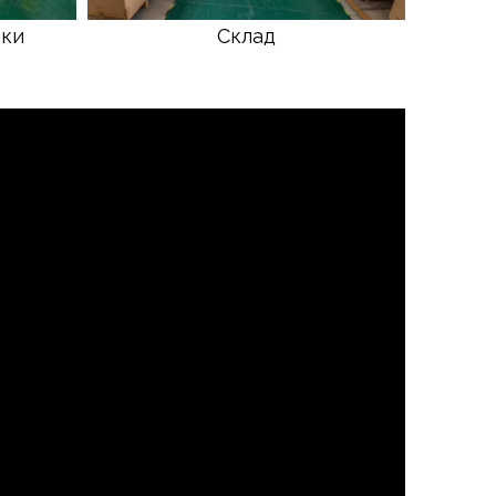
вки
Склад