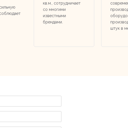
кв.м., сотрудничает
совреме
 сильную
со многими
произво
 соблюдает
известными
оборудо
брендами.​​​​​​​
производ
штук в м