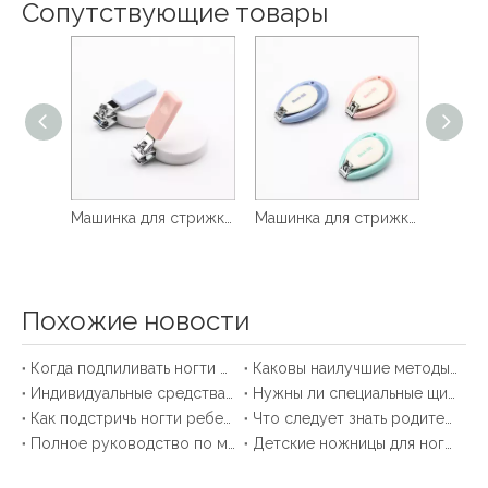
Сопутствующие товары
Машинка для стрижки ногтей Abs Baby
Машинка для стрижки ногтей в форме Bettle
Детские машинки для стрижки ногтей в форме ромба
Похожие новости
Когда подпиливать ногти ребенку?
Каковы наилучшие методы поддержания здоровья ногтей ребенка между стрижками?
Индивидуальные средства по уходу за ногтями у детей: подробное руководство
Нужны ли специальные щипчики для ногтей для младенцев?
Как подстричь ногти ребенку: подробное руководство
Что следует знать родителям о наборах детских щипчиков для ногтей?
Полное руководство по машинкам для стрижки детей: безопасность, обзоры и советы
Детские ножницы для ногтей OEM в Китае