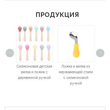
ПРОДУКЦИЯ
<
>
Набо
кормл
пи
ая
Силиконовая детская
Ложка и вилка из
з BPA
вилка и ложка с
нержавеющей стали
деревянной ручкой
с силиконовой
ручкой