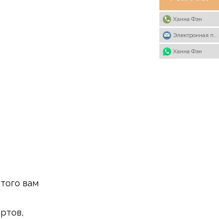
Ханна Фэн
Электронная почта
Ханна Фэн
этого вам
ртов,