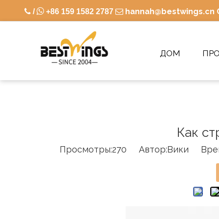

hannah@bestwings.cn

/
+86 159 1582 2787

ДОМ
ПР
Как ст
Просмотры:
270
Автор:Вики Время 