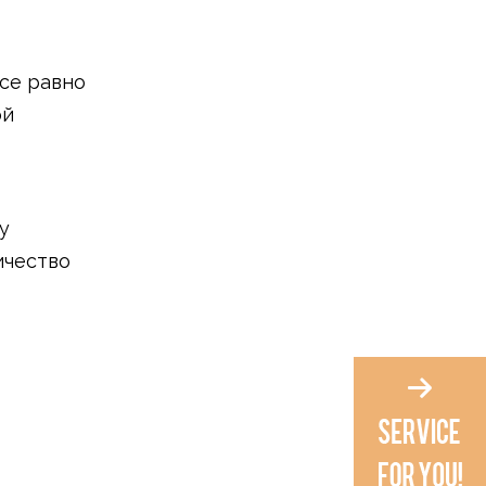
се равно
ой
у
ичество