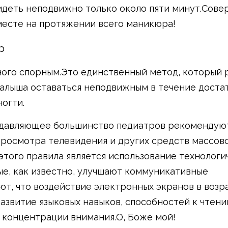
идеть неподвижно только около пяти минут.Сов
месте на протяжении всего маникюра!
р
ого спорным.Это единственный метод, который 
малыша оставаться неподвижным в течение доста
огти.
одавляющее большинство педиатров рекомендую
просмотра телевидения и других средств массов
того правила является использование технологи
ые, как известно, улучшают коммуникативные
т, что воздействие электронных экранов в возра
азвитие языковых навыков, способностей к чтени
 концентрации внимания.О, Боже мой!