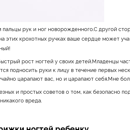
 пальцы рук и ног новорожденного.С другой сто
на этих крохотных ручках ваше сердце может уч
ный!
ыстрый рост ногтей у своих детей.Младенцы час
тся подносить руки к лицу в течение первых нес
учайно царапают вас, но и царапают себя.Мне бол
езных и простых советов о том, как безопасно по
никакого вреда.
рижки ногтей ребенку