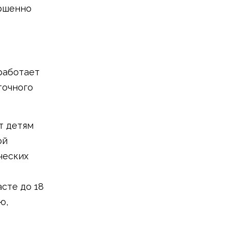
ершенно
работает
точного
т детям
ой
ческих
сте до 18
ю,