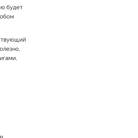
ью будет
собом
тствующий
олезно,
игами,
н,