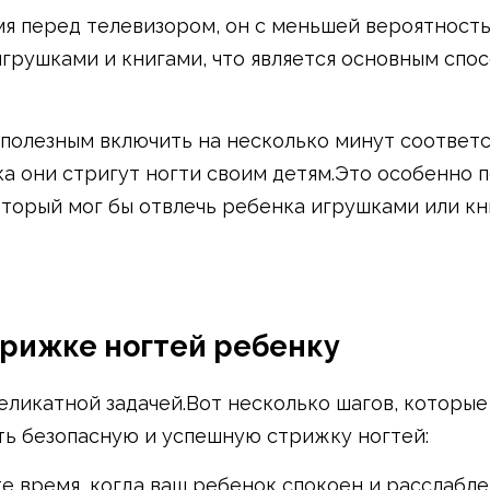
мя перед телевизором, он с меньшей вероятност
грушками и книгами, что является основным спо
 полезным включить на несколько минут соотве
ка они стригут ногти своим детям.Это особенно п
который мог бы отвлечь ребенка игрушками или кн
трижке ногтей ребенку
еликатной задачей.Вот несколько шагов, которые
ть безопасную и успешную стрижку ногтей:
е время, когда ваш ребенок спокоен и расслабле