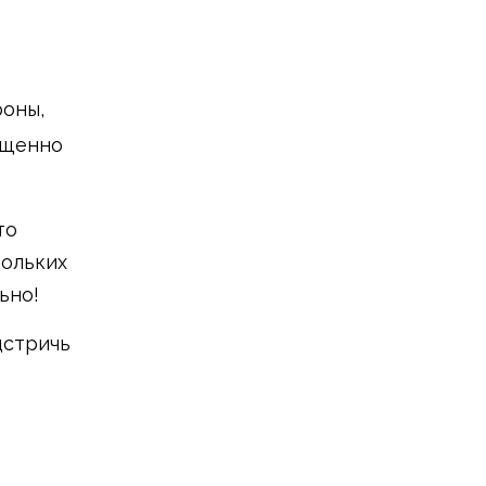
роны,
ащенно
то
кольких
ьно!
дстричь