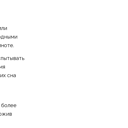
или
иодными
мноте.
спытывать
мя
их сна
 более
вожив