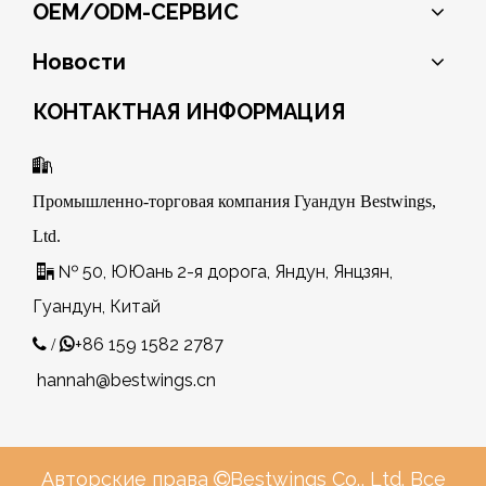
OEM/ODM-СЕРВИС
Новости
КОНТАКТНАЯ ИНФОРМАЦИЯ

Промышленно-торговая компания Гуандун Bestwings,
Ltd.
№ 50, ЮЮань 2-я дорога, Яндун, Янцзян,

Гуандун, Китай
+86 159 1582 2787
 /

hannah@bestwings.cn
Авторские права
Bestwings Co., Ltd. Все
