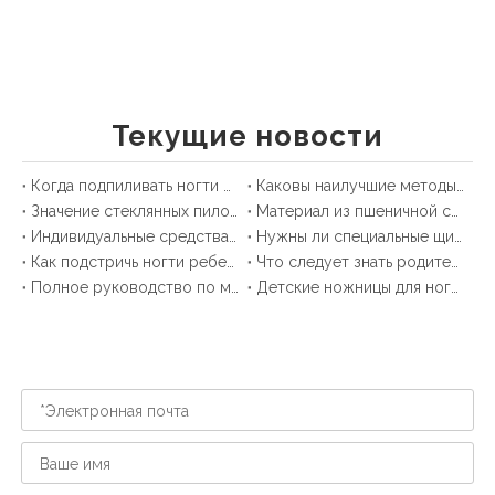
Текущие новости
Когда подпиливать ногти ребенку?
Каковы наилучшие методы поддержания здоровья ногтей ребенка между стрижками?
Значение стеклянных пилочек для ухода за ногтями младенцев
Материал из пшеничной соломы в детских товарах: всесторонний обзор
Индивидуальные средства по уходу за ногтями у детей: подробное руководство
Нужны ли специальные щипчики для ногтей для младенцев?
Как подстричь ногти ребенку: подробное руководство
Что следует знать родителям о наборах детских щипчиков для ногтей?
Полное руководство по машинкам для стрижки детей: безопасность, обзоры и советы
Детские ножницы для ногтей OEM в Китае