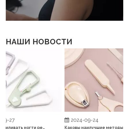
НАШИ НОВОСТИ
9-27
2024-09-24
Когда подпиливать ногти ребенку?
Каковы наилучшие методы поддержания здоровья ногтей ребенка между стрижками?