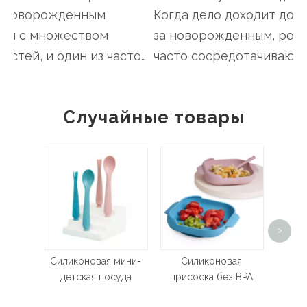
 новорожденным
Когда дело доходит до ух
н с множеством
за новорожденным, родит
стей, и один из часто
часто сосредотачиваются 
х из виду аспекто...
кормлении, купании...
Случайные товары
Набо
>
ви
Силиконовая мини-
Силиконовая
детская посуда
присоска без BPA