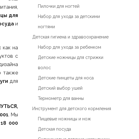
Пилочки для ногтей
итания,
ицы для
Набор для ухода за детскими
осуда
и
ногтями
Детская гигиена и здравоохранение
 как на
Набор для ухода за ребенком
уктов с
Детские ножницы для стрижки
дизайна
волос
о также
Детские пинцеты для носа
уги
для
Детский выбор ушей
Термометр для ванны
УТЬСЯ,
Инструмент для детского кормления
001
. Мы
Пищевые ножницы и нож
ю
18 000
Детская посуда