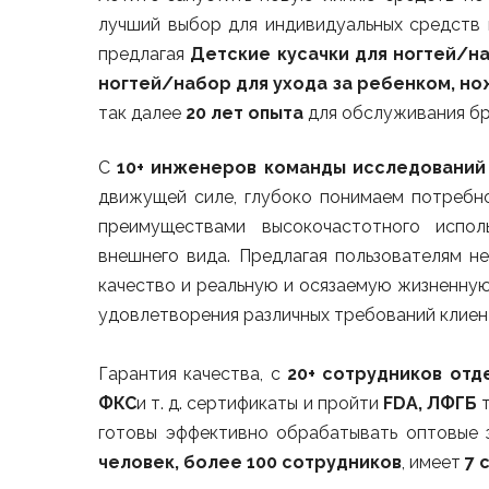
лучший выбор для индивидуальных средств п
предлагая
Детские кусачки для ногтей/на
ногтей/набор для ухода за ребенком, но
так далее
20 лет опыта
для обслуживания бр
С
10+ инженеров команды исследований
движущей силе, глубоко понимаем потребно
преимуществами высокочастотного испол
внешнего вида. Предлагая пользователям н
качество и реальную и осязаемую жизненную
удовлетворения различных требований клиен
Гарантия качества, с
20+ сотрудников отд
ФКС
и т. д. сертификаты и пройти
FDA, ЛФГБ
т
готовы эффективно обрабатывать оптовые 
человек, более 100 сотрудников
, имеет
7 