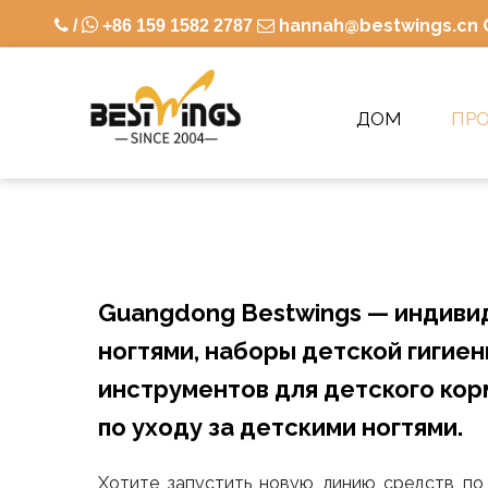

hannah@bestwings.cn

/
+86 159 1582 2787

ДОМ
ПР
Guangdong Bestwings — индивид
ногтями, наборы детской гигиен
инструментов для детского ко
по уходу за детскими ногтями.
Хотите запустить новую линию средств по