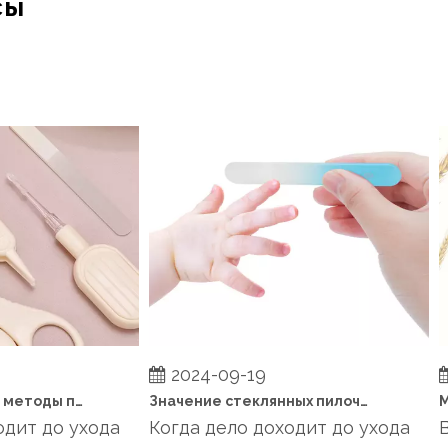
сы
2024-09-19
Каковы наилучшие методы поддержания здоровья ногтей ребенка между стрижками?
Значение стеклянных пилочек для ухода за ногтями младенцев
ит до ухода
Когда дело доходит до ухода
Вв