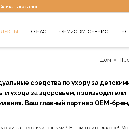
Скачать каталог
ОДУКТЫ
О НАС
OEM/ODM-СЕРВИС
НО
Дом
»
Пр
уальные средства по уходу за детским
ы и ухода за здоровьем, производители
рмления. Ваш главный партнер OEM-брен
 уходу за детскими ногтями? Не смотрите дальше! М