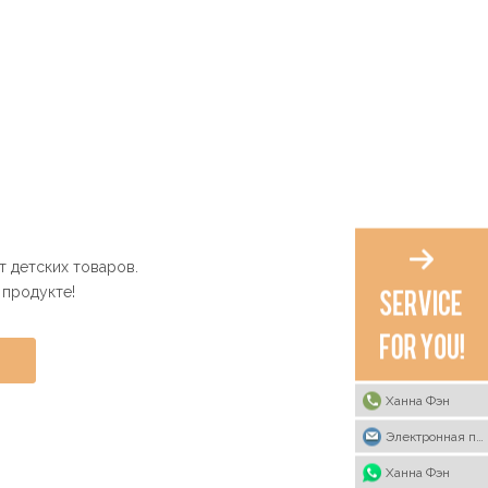
 детских товаров.
 продукте!
Ханна Фэн
Электронная почта
Ханна Фэн