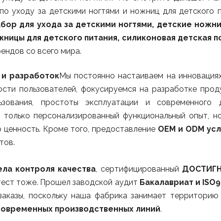
о уходу за детскими ногтями и ножниц для детского п
бор для ухода за детскими ногтями, детские ножн
жницы для детского питания, силиконовая детская п
ендов со всего мира.
 и разработок
Мы постоянно настаиваем на инновациях
сти пользователей, фокусируемся на разработке прод
ьзования, простоты эксплуатации и современного 
е только персонализированный функциональный опыт, н
 ценность. Кроме того, предоставление
OEM и ODM усл
тов.
ела контроля качества
, сертифицированный
ДОСТИГН
ест тоже. Прошел заводской аудит
Бакалавриат и ISO9
заказы, поскольку наша фабрика занимает территори
современных производственных линий
.