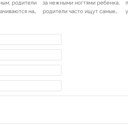
м, родители
за нежными ногтями ребенка,
по
чиваются на
родители часто ищут самые
ур
и...
безопасные и эффек...
го