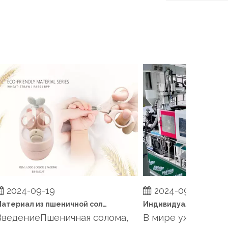
2024-09-19
2024-09-19
Материал из пшеничной соломы в детских товарах: всесторонний обзор
едениеПшеничная солома,
В мире ухода за де