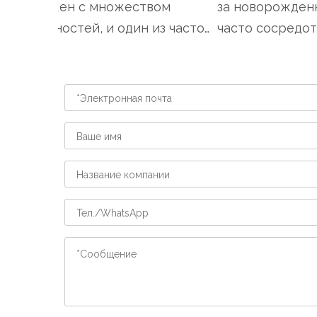
сопряжен с множеством
за новорожденны
обязанностей, и один из часто
часто сосредота
упускаемых из виду аспекто...
кормлении, купани