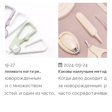
-09-27
2024-09-24
Когда подпиливать ногти ребенку?
Каковы наилучшие методы поддержания здоровья ногтей ребенка между стрижками?
а новорожденным
Когда дело доходит до у
ен с множеством
за новорожденным, род
остей, и один из часто
часто сосредотачиваютс
мых из виду аспекто...
кормлении, купании...