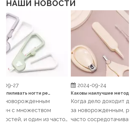
НАШИ НОВОСТИ
-09-27
2024-09-24
Когда подпиливать ногти ребенку?
Каковы наилучшие методы поддержания здоровья ногтей ребен
а новорожденным
Когда дело доходит до 
ен с множеством
за новорожденным, род
ностей, и один из часто
часто сосредотачиваютс
мых из виду аспекто...
кормлении, купании...