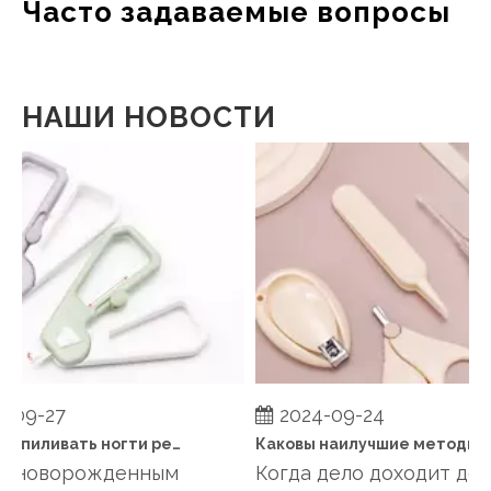
Часто задаваемые вопросы
НАШИ НОВОСТИ
-09-27
2024-09-24
Когда подпиливать ногти ребенку?
Каковы наилучшие методы поддержания здоровья ногтей ребенка между стрижками?
а новорожденным
Когда дело доходит до у