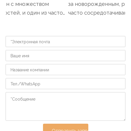
ен с множеством
за новорожденным, род
остей, и один из часто
часто сосредотачиваютс
мых из виду аспекто...
кормлении, купании...
Отправить запрос