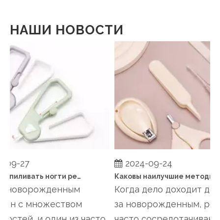
НАШИ НОВОСТИ
-09-27
2024-09-24
Когда подпиливать ногти ребенку?
Каковы наилучшие методы поддержания здоровья ногтей ребенка между стрижками?
а новорожденным
Когда дело доходит до у
ен с множеством
за новорожденным, род
остей, и один из часто
часто сосредотачиваютс