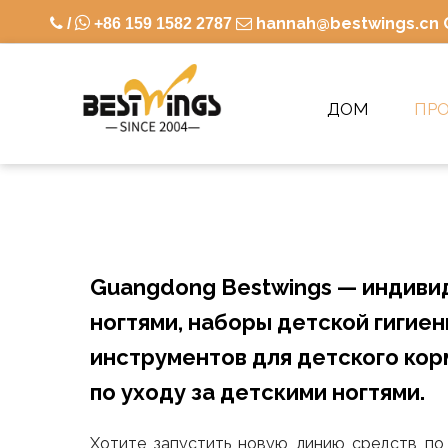

hannah@bestwings.cn

/
+86 159 1582 2787

ДОМ
ПР
Guangdong Bestwings — индивид
ногтями, наборы детской гигиен
инструментов для детского ко
по уходу за детскими ногтями.
Хотите запустить новую линию средств по