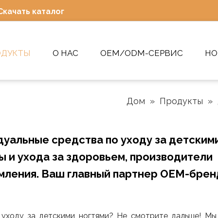
Скачать каталог
ОДУКТЫ
О НАС
OEM/ODM-СЕРВИС
НО
Дом
»
Продукты
»
уальные средства по уходу за детским
ы и ухода за здоровьем, производители
рмления. Ваш главный партнер OEM-брен
 уходу за детскими ногтями? Не смотрите дальше! М