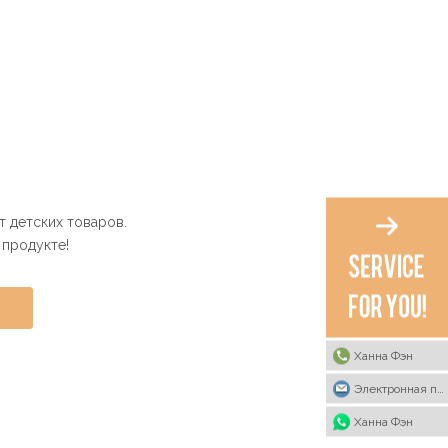
 детских товаров.
 продукте!
Ханна Фэн
Электронная почта
Ханна Фэн