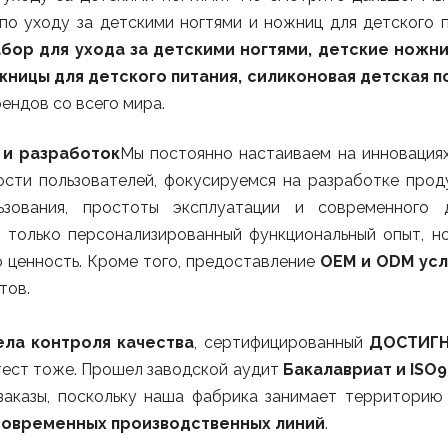
о уходу за детскими ногтями и ножниц для детского п
бор для ухода за детскими ногтями, детские ножн
жницы для детского питания, силиконовая детская п
ендов со всего мира.
 и разработок
Мы постоянно настаиваем на инновациях
сти пользователей, фокусируемся на разработке прод
ьзования, простоты эксплуатации и современного 
е только персонализированный функциональный опыт, н
 ценность. Кроме того, предоставление
OEM и ODM усл
тов.
ела контроля качества
, сертифицированный
ДОСТИГН
ест тоже. Прошел заводской аудит
Бакалавриат и ISO9
заказы, поскольку наша фабрика занимает территори
современных производственных линий
.