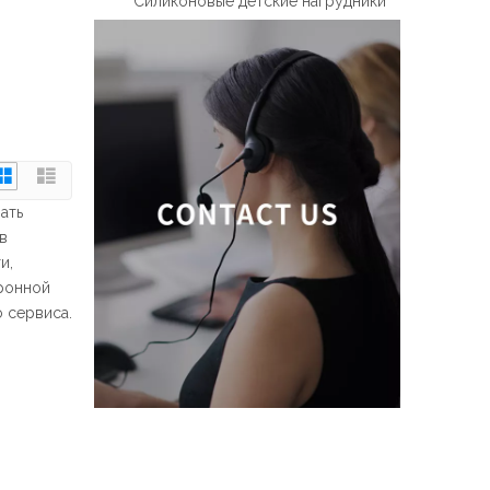
Силиконовые детские нагрудники
ать
в
и,
тронной
о сервиса.