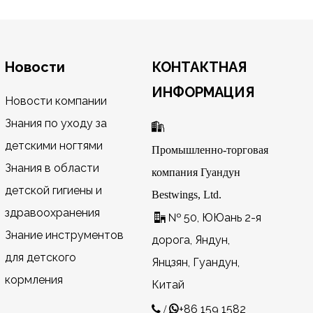
Новости
КОНТАКТНАЯ
ИНФОРМАЦИЯ
Новости компании
Знания по уходу за

детскими ногтями
Промышленно-торговая
Знания в области
компания Гуандун
детской гигиены и
Bestwings, Ltd.
здравоохранения
№ 50, ЮЮань 2-я

Знание инструментов
дорога, Яндун,
для детского
Янцзян, Гуандун,
кормления
Китай
+86 159 1582
 /
