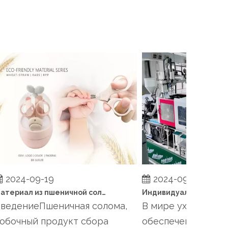
2024-09-19
2024-09-19
Материал из пшеничной соломы в детских товарах: всесторонний обзор
едениеПшеничная солома,
В мире ухода за де
бочный продукт сбора
обеспечение безопа