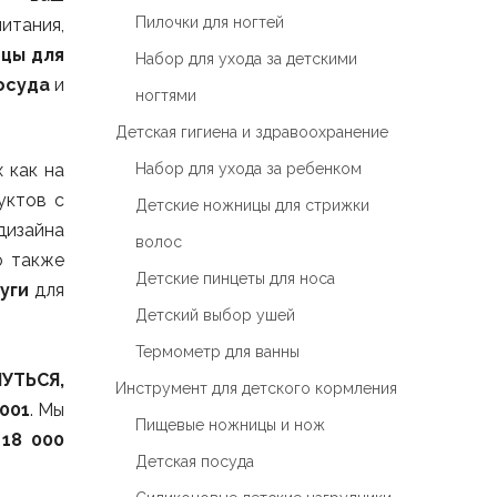
Пилочки для ногтей
итания,
ицы для
Набор для ухода за детскими
осуда
и
ногтями
Детская гигиена и здравоохранение
 как на
Набор для ухода за ребенком
уктов с
Детские ножницы для стрижки
дизайна
волос
о также
Детские пинцеты для носа
уги
для
Детский выбор ушей
Термометр для ванны
УТЬСЯ,
Инструмент для детского кормления
001
. Мы
Пищевые ножницы и нож
ю
18 000
Детская посуда