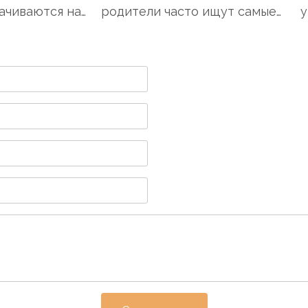
чиваются на
родители часто ищут самые
ур
и...
безопасные и эффек...
го