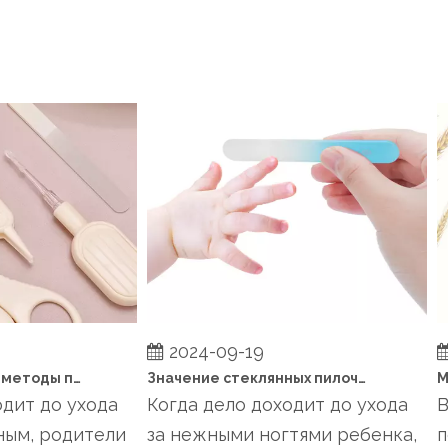
2024-09-19
Каковы наилучшие методы поддержания здоровья ногтей ребенка между стрижками?
Значение стеклянных пилочек для ухода за ногтями младенцев
ит до ухода
Когда дело доходит до ухода
Вв
м, родители
за нежными ногтями ребенка,
по