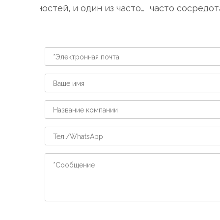
обязанностей, и один из часто
часто сосредота
упускаемых из виду аспекто...
кормлении, купани