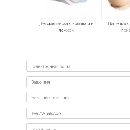
ска с крышкой и
Пищевые силиконовые
Силиконова
ложкой
присоски
п