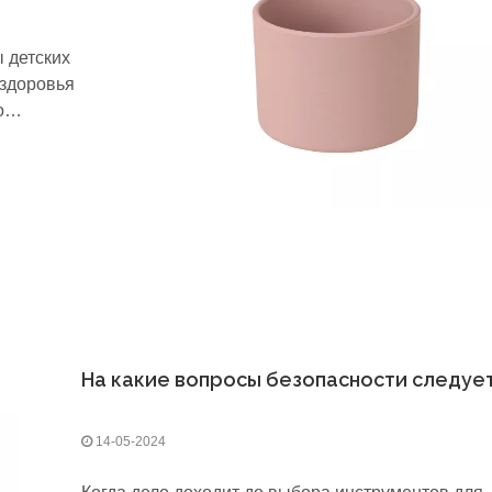
 детских
 здоровья
о
ия,
одержать
е
14-05-2024