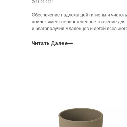
21-05-2024
Обеспечение надлежащей гигиены и чистоты
поилок имеет первостепенное значение для
и благополучия младенцев и детей ясельног
возраста.Инструменты для детского кормлен
включая чашки, бутылочки и посуду, могут с
Читать Далее
вредные бактерии, если их не очищать и не
дезинфицировать должным образом.По мер
развития иммунной системы младенцев и