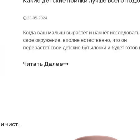
23-05-2024
Когда ваш малыш вырастет и начнет исследовать
свое окружение, вполне естественно, что он
перерастет свои детские бутылочки и будет готов 
более удобному для малышей варианту
питья.Переход от бутылочек к чашкам может быт
Читать Далее
немного сложным как для родителей, так и для де
но при наличии правильных инструментов
Как обеспечить правильную гигиену и чистку детских поилок?