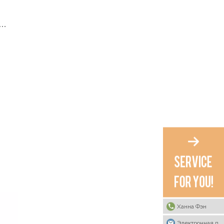
го
не
Ханна Фэн
Электронная почта