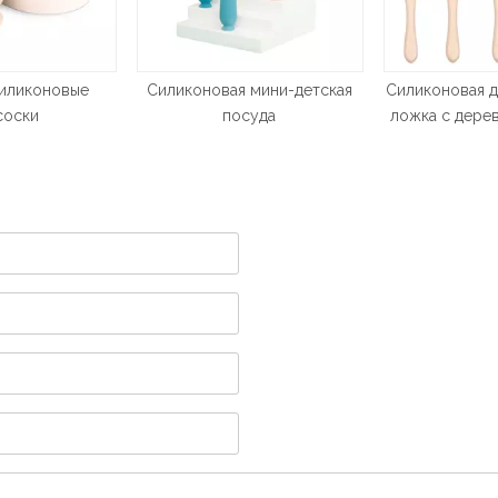
я мини-детская
Силиконовая детская вилка и
Питье
осуда
ложка с деревянной ручкой