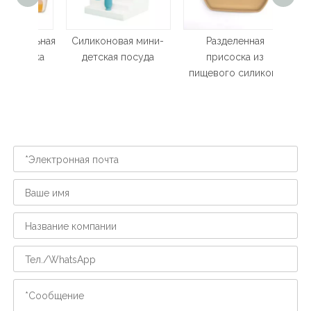
Набо
корм
пи
нальная
Силиконовая мини-
Разделенная
бенка
детская посуда
присоска из
пищевого силикона