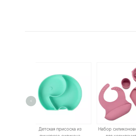
<
присоска из
Набор силиконовой посуды
Набор для ухо