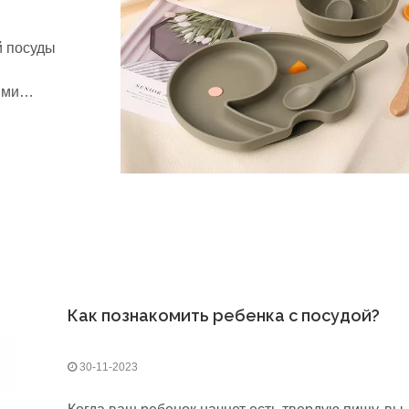
й посуды
ыми
ть мягкую
я посуды,
Как познакомить ребенка с посудой?
30-11-2023