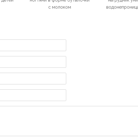
рме бутылочки
нагрудник унисекс,
ребенка, 6 ш
локом
водонепроницаемый
ухода за 