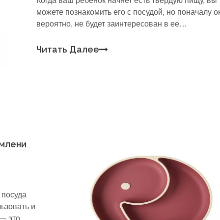
Когда ваш ребенок начнет есть твердую пищу, вы
можете познакомить его с посудой, но поначалу о
вероятно, не будет заинтересован в ее
использовании. Использование детской посуды
является важной вехой в развитии, но когда и
Читать Далее
насколько подготовлен ваш конкретный ребенок,
будет зависеть от их прогресс.Более того, младе
Почему силиконовая посуда для кормления лучше всего подходит для вашего ребенка?
 посуда
ьзовать и
— это