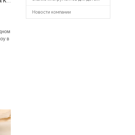
Компания Guangdong Bestwings посетила Кантонскую ярмарку, с любовью и профессионализмом помогая ребенку расти здоровым!
Новости компании
одном
оу в
ngs
ка и