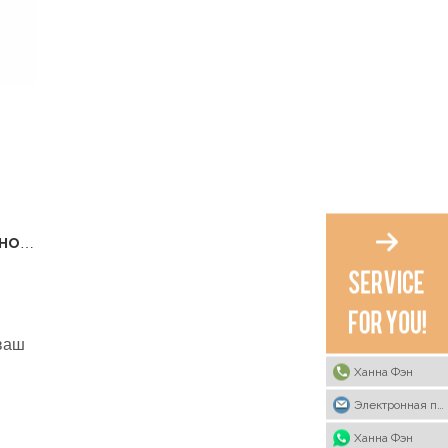
Полное руководство по выбору безопасной посуды для вашего ребенка
 ваш
Ханна Фэн
Электронная почта
о
Ханна Фэн