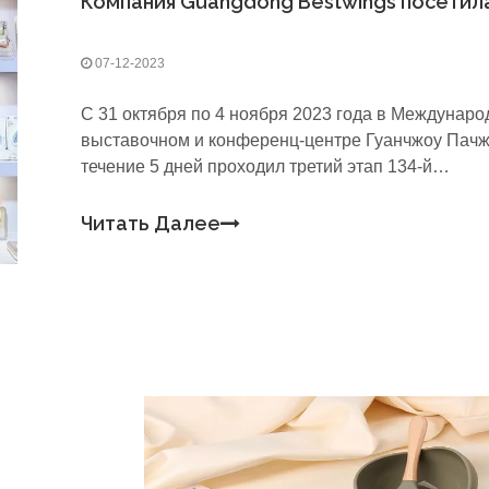
07-12-2023
С 31 октября по 4 ноября 2023 года в Междунар
выставочном и конференц-центре Гуанчжоу Пачж
течение 5 дней проходил третий этап 134-й
Кантонской ярмарки.Компания Guangdong Bestwi
была приглашена принять участие в выставке,
Читать Далее
представив множество серий продукции для блес
сопровождения здоровья детей.