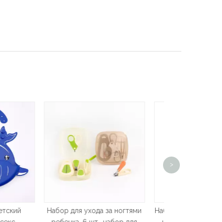
Детские ма
>
стрижки ног
ром
да за ногтями
Набор для ухода за детскими