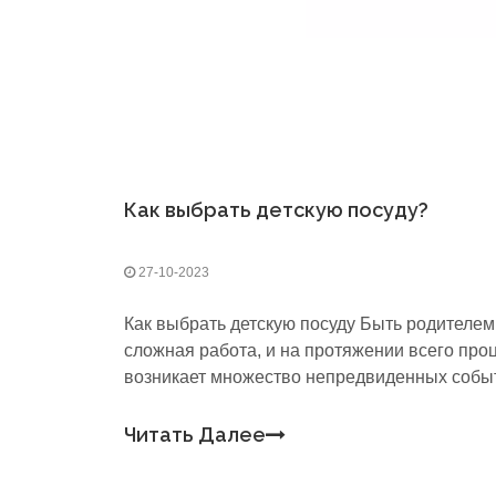
Как выбрать детскую посуду?
27-10-2023
Как выбрать детскую посуду Быть родителем
сложная работа, и на протяжении всего про
возникает множество непредвиденных собы
дело доходит до детского питания, нельзя не
упомянуть один аспект — детскую посуду.Пос
Читать Далее
которая используется ежедневно и которую 
убрать.Родители выбирают настольную войн