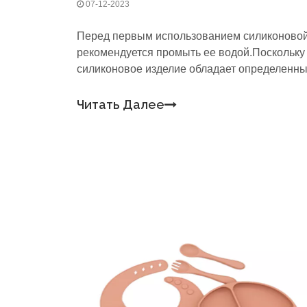
07-12-2023
Перед первым использованием силиконово
рекомендуется промыть ее водой.Поскольку
силиконовое изделие обладает определенн
электростатическими свойствами, оно может
адсорбировать много пыли во время
Читать Далее
транспортировки.Родители могут использова
хлопчатобумажную ткань или губку для мыть
а затем повесить ее.