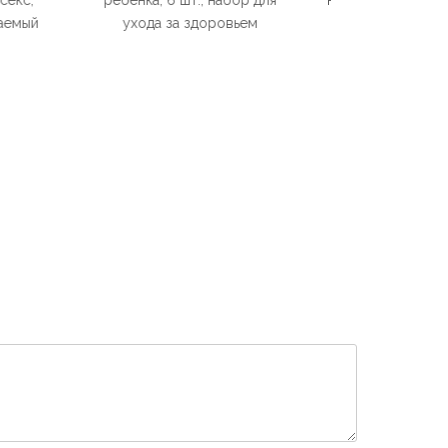
т., набор для
ногтями Eco-Friendly Abs
здоровьем