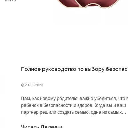
ньких
те ли вы
23-11-2023
Вам, как новому родителю, важно убедиться, что
ребенок в безопасности и здоров.Когда вы и ваш
партнер решили создать семью, одна из самых
важных вещей, которую вам следует купить, — эт
качественная посуда.Поскольку существует такой
Читать Далее