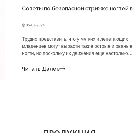
05-01-2024
Трудно представить, что у мягких и лепетающих
младенцев могут вырасти такие острые и рваные
ногти, но поскольку их движения еще настолько
нескоординированы, они способны легко поцара
себя и даже поцарапать вас!Вам нужно будет ста
Читать Далее
экспертом в стрижке самых тонких ногтей.