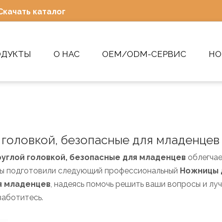
Скачать каталог
ОДУКТЫ
О НАС
OEM/ODM-СЕРВИС
НО
 головкой, безопасные для младенцев
руглой головкой, безопасные для младенцев
облегчае
Мы подготовили следующий профессиональный
Ножницы 
ля младенцев
, надеясь помочь решить ваши вопросы и лу
заботитесь.