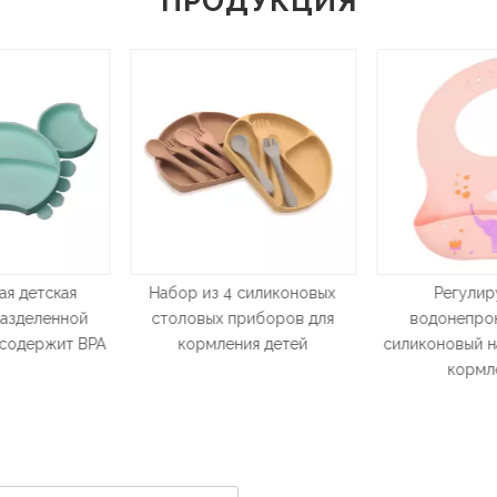
ПРОДУКЦИЯ
 4 силиконовых
Регулируемый
Водонеп
 приборов для
водонепроницаемый
силиконо
ения детей
силиконовый нагрудник для
кормления