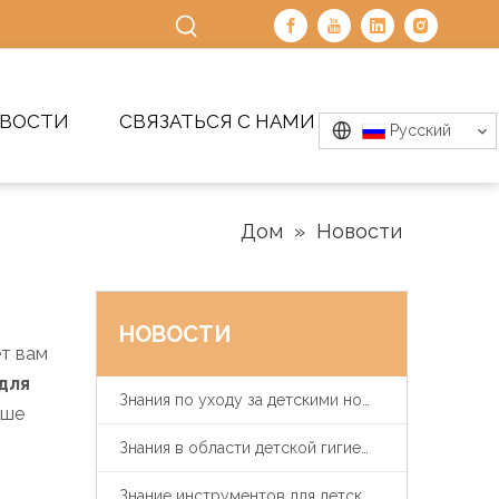
ВОСТИ
СВЯЗАТЬСЯ С НАМИ
Pусский
Дом
»
Новости
НОВОСТИ
т вам
для
Знания по уходу за детскими ногтями
чше
Знания в области детской гигиены и здравоохранения
Знание инструментов для детского кормления