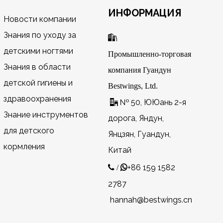
ИНФОРМАЦИЯ
Новости компании
Знания по уходу за

детскими ногтями
Промышленно-торговая
Знания в области
компания Гуандун
детской гигиены и
Bestwings, Ltd.
здравоохранения
№ 50, ЮЮань 2-я

Знание инструментов
дорога, Яндун,
для детского
Янцзян, Гуандун,
кормления
Китай
+86 159 1582
 /

2787
hannah@bestwings.cn