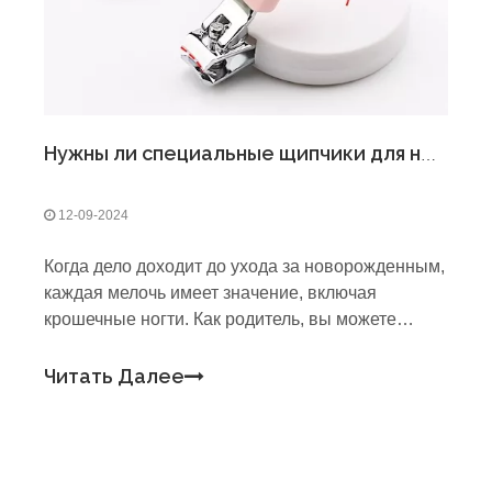
Нужны ли специальные щипчики для ногтей для младенцев?
12-09-2024
Когда дело доходит до ухода за новорожденным,
каждая мелочь имеет значение, включая
крошечные ногти. Как родитель, вы можете
задаться вопросом, нужны ли вам специальные
щипчики для ногтей для младенцев. В этой
Читать Далее
статье мы рассмотрим важность детских
щипчиков для ногтей, различные доступные
типы и советы по безопасной стрижке ногтей
вашего ребенка.