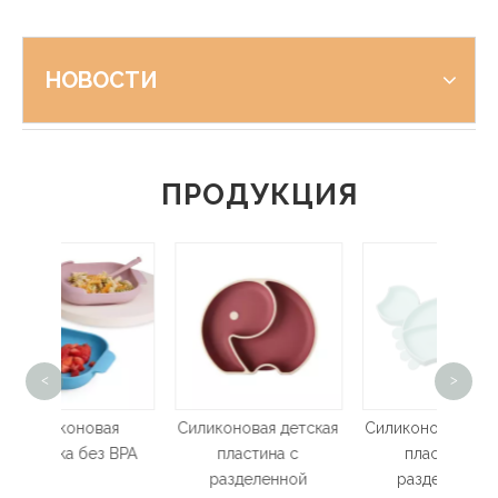
НОВОСТИ
ПРОДУКЦИЯ
Н
<
>
нер
овая
Силиконовая детская
Силиконовая детская
ез BPA
пластина с
пластина с
разделенной
разделенной