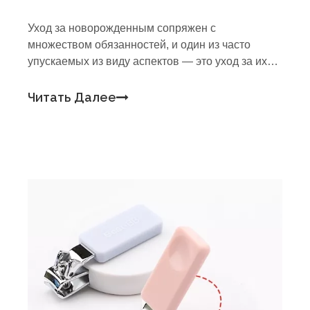
Уход за новорожденным сопряжен с
множеством обязанностей, и один из часто
упускаемых из виду аспектов — это уход за их
крошечными ногтями. Как родитель, вы можете
задаваться вопросом, когда наступает
Читать Далее
подходящее время, чтобы начать подпиливать
ногти вашего ребенка и как выполнить эту
деликатную задач