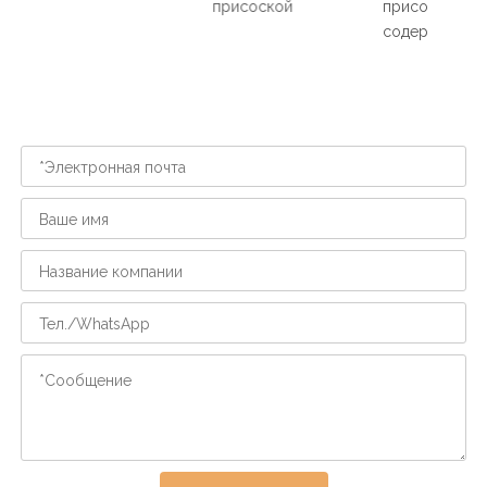
присоской
присоской, не
содержит BPA