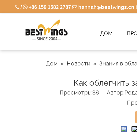

hannah@bestwings.cn

/
+86 159 1582 2787

ДОМ
ПР
Дом
»
Новости
»
Знания в обл
Как облегчить 
Просмотры:
88
Автор:Pедак
Про