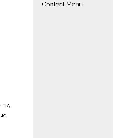
Content Menu
т ТА
ью,