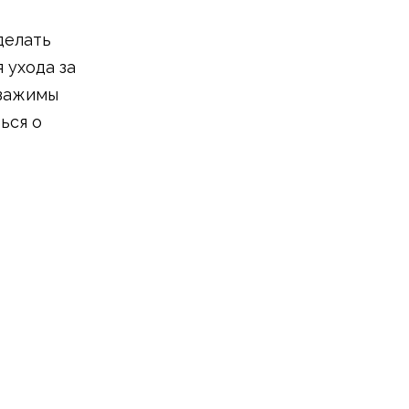
делать
 ухода за
 зажимы
ься о