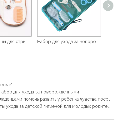
Детские ножницы для стрижки и набор для ухода за ногтями 6 в 1
Набор для ухода за новорожденными из 8 предметов
еска?
набор для ухода за новорожденными
Может ли набор для ухода за младенцами помочь развить у ребенка чувства посредством осязания и обоняния?
Каковы наиболее важные аспекты ухода за детской гигиеной для молодых родителей?