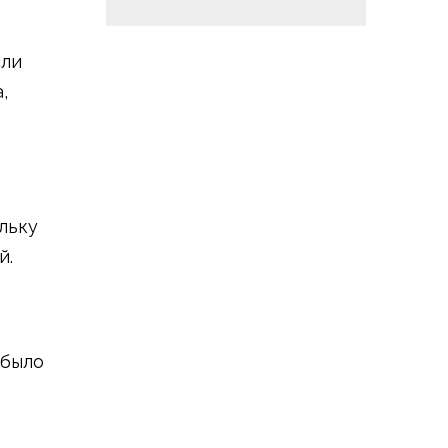
сли
,
льку
й.
 было