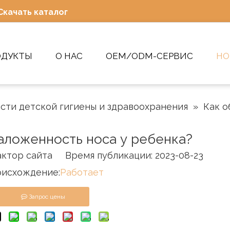
Скачать каталог
ОДУКТЫ
О НАС
OEM/ODM-СЕРВИС
НО
асти детской гигиены и здравоохранения
»
Как о
заложенность носа у ребенка?
тор сайта Время публикации: 2023-08-23
исхождение:
Работает
Запрос цены