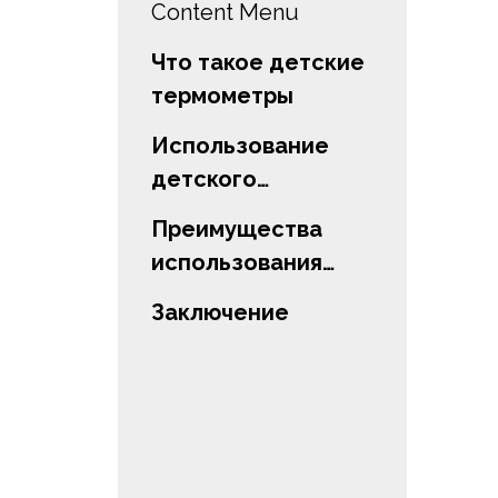
Content Menu
Что такое детские
термометры
Использование
детского
термометра для
Преимущества
определения воды
использования
в ванне
детского
Заключение
термометра для
воды