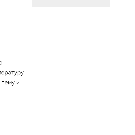
е
пературу
 тему и