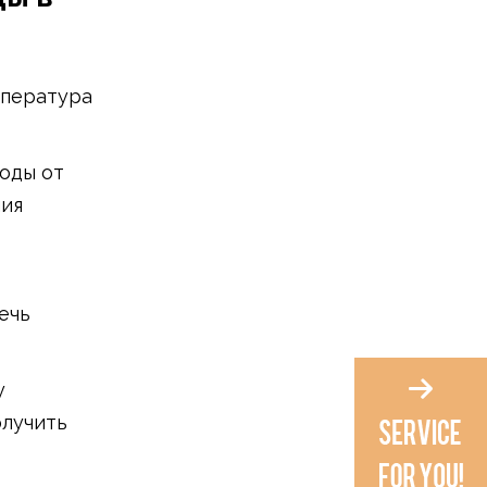
мпература
оды от
ния
ечь
у
олучить