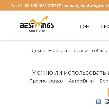

hannah@bestwings.cn

/
+86 159 1582 2787

ДОМ
ПР
Дом
»
Новости
»
Знания в облас
Можно ли использовать 
Просмотры:
220
Автор:Вики Время 