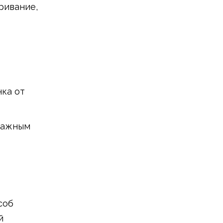
ривание,
нка от
 важным
соб
й