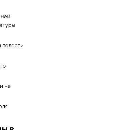
нней
ратуры
ы полости
го
и не
оля
ды в