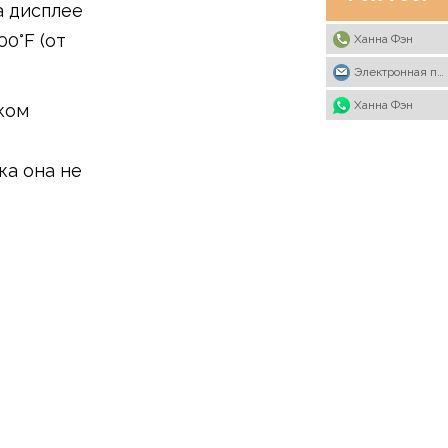
а дисплее
0°F (от
Ханна Фэн
Электронная почта
Ханна Фэн
ком
ка она не